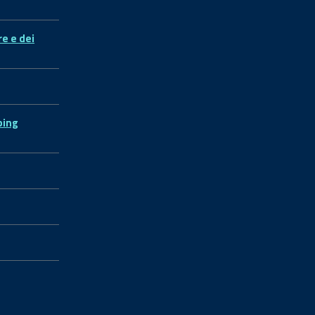
re e dei
ping