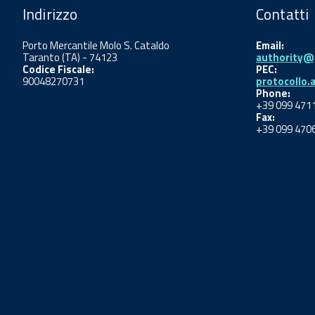
Indirizzo
Contatti
Porto Mercantile Molo S. Cataldo
Email:
Taranto (TA) - 74123
authority@p
Codice Fiscale:
PEC:
90048270731
protocollo.
Phone:
+39 099 471
Fax:
+39 099 470