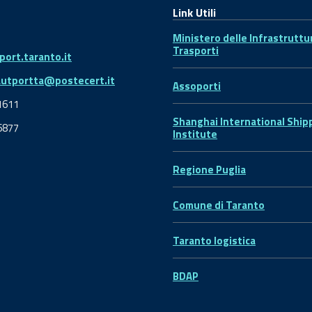
Link Utili
Ministero delle Infrastruttu
Trasporti
ort.taranto.it
autportta@postecert.it
Assoporti
1611
Shanghai International Ship
6877
Institute
Regione Puglia
Comune di Taranto
Taranto logistica
BDAP