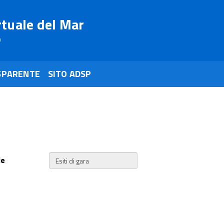
rtuale del Mar
o
SPARENTE
SITO ADSP
ie