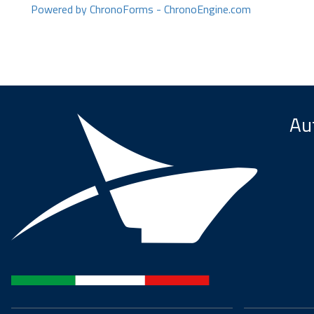
Powered by ChronoForms - ChronoEngine.com
Aut