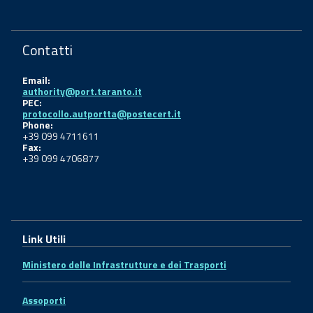
Contatti
Email:
authority@port.taranto.it
PEC:
protocollo.autportta@postecert.it
Phone:
+39 099 4711611
Fax:
+39 099 4706877
Link Utili
Ministero delle Infrastrutture e dei Trasporti
Assoporti