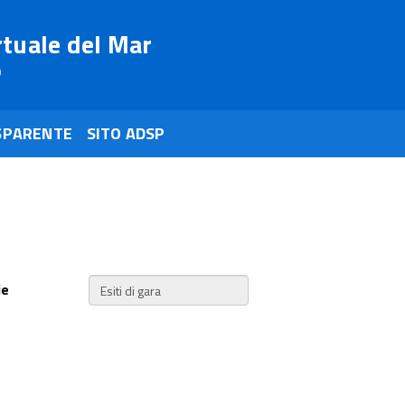
rtuale del Mar
o
SPARENTE
SITO ADSP
ie