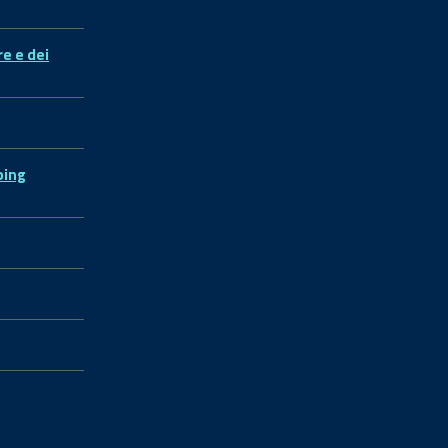
re e dei
ping