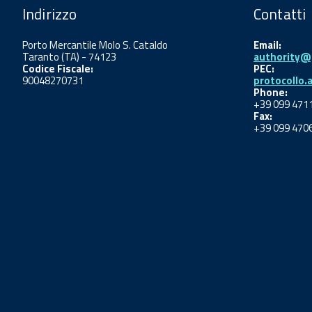
Indirizzo
Contatti
Porto Mercantile Molo S. Cataldo
Email:
Taranto (TA) - 74123
authority@p
Codice Fiscale:
PEC:
90048270731
protocollo.
Phone:
+39 099 471
Fax:
+39 099 470