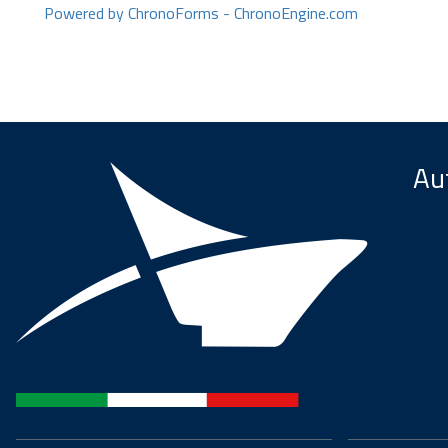
Powered by ChronoForms - ChronoEngine.com
Aut