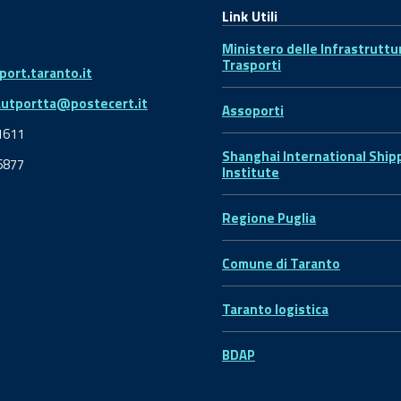
Link Utili
Ministero delle Infrastruttu
Trasporti
ort.taranto.it
autportta@postecert.it
Assoporti
1611
Shanghai International Ship
6877
Institute
Regione Puglia
Comune di Taranto
Taranto logistica
BDAP