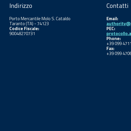
Indirizzo
Contatti
Porto Mercantile Molo S. Cataldo
Email:
Taranto (TA) - 74123
authority@p
Codice Fiscale:
PEC:
90048270731
protocollo.
Phone:
+39 099 471
Fax:
+39 099 470