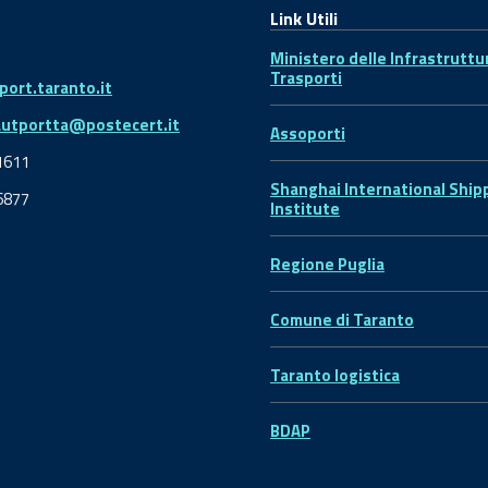
Link Utili
Ministero delle Infrastruttu
Trasporti
ort.taranto.it
autportta@postecert.it
Assoporti
1611
Shanghai International Ship
6877
Institute
Regione Puglia
Comune di Taranto
Taranto logistica
BDAP