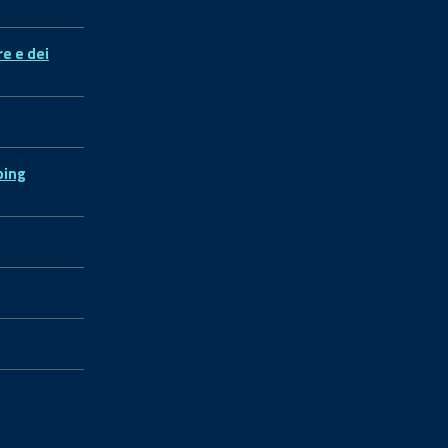
re e dei
ping