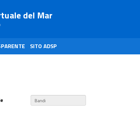
rtuale del Mar
o
SPARENTE
SITO ADSP
ie