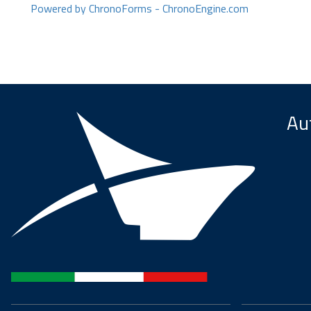
Powered by ChronoForms - ChronoEngine.com
Aut