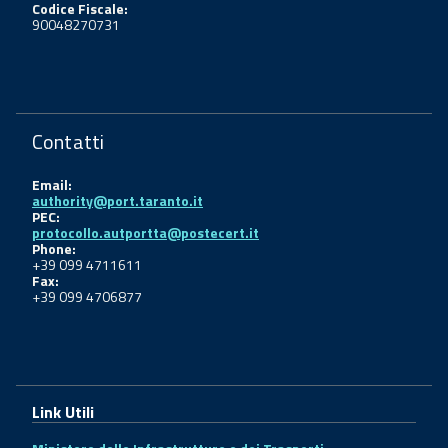
Codice Fiscale:
90048270731
Contatti
Email:
authority@port.taranto.it
PEC:
protocollo.autportta@postecert.it
Phone:
+39 099 4711611
Fax:
+39 099 4706877
Link Utili