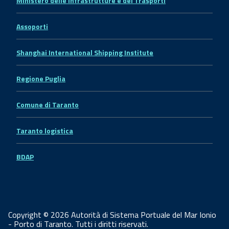
Ministero delle Infrastrutture e dei Trasporti
Assoporti
Shanghai International Shipping Institute
Regione Puglia
Comune di Taranto
Taranto logistica
BDAP
Copyright © 2026 Autorità di Sistema Portuale del Mar Ionio
- Porto di Taranto. Tutti i diritti riservati.