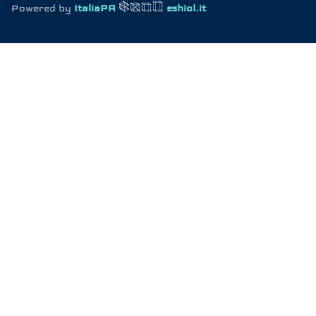
Powered by
ItaliaPA
eshiol.it