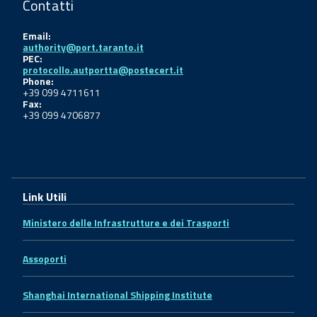
Contatti
Email:
authority@port.taranto.it
PEC:
protocollo.autportta@postecert.it
Phone:
+39 099 4711611
Fax:
+39 099 4706877
Link Utili
Ministero delle Infrastrutture e dei Trasporti
Assoporti
Shanghai International Shipping Institute