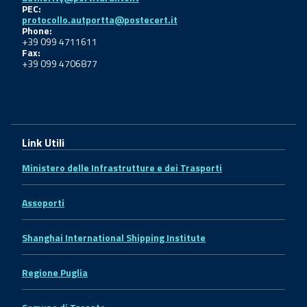
PEC:
protocollo.autportta@postecert.it
Phone:
+39 099 4711611
Fax:
+39 099 4706877
Link Utili
Ministero delle Infrastrutture e dei Trasporti
Assoporti
Shanghai International Shipping Institute
Regione Puglia