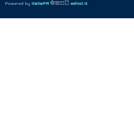
Powered by
ItaliaPA
eshiol.it