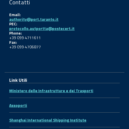
Contatti
Email:
authority@port.taranto.it
PEC:
protocollo.autportta@postecert.it
Phone:
+39 099 4711611
Fax:
+39 099 4706877
Link Utili
Ministero delle Infrastrutture e dei Trasporti
Assoporti
Shanghai International Shipping Institute