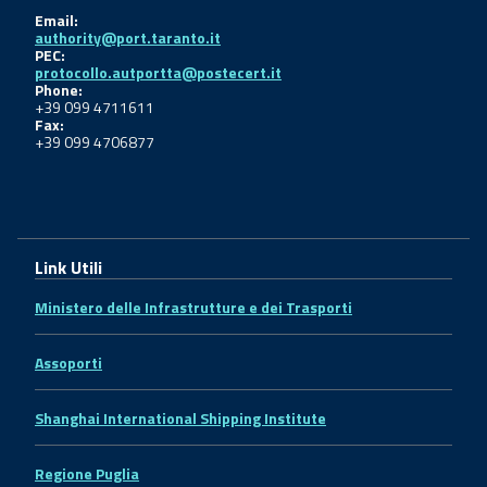
Email:
authority@port.taranto.it
PEC:
protocollo.autportta@postecert.it
Phone:
+39 099 4711611
Fax:
+39 099 4706877
Link Utili
Ministero delle Infrastrutture e dei Trasporti
Assoporti
Shanghai International Shipping Institute
Regione Puglia