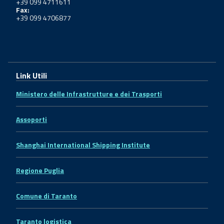
+39 099 4711611
Fax:
+39 099 4706877
Link Utili
Ministero delle Infrastrutture e dei Trasporti
Assoporti
Shanghai International Shipping Institute
Regione Puglia
Comune di Taranto
Taranto logistica