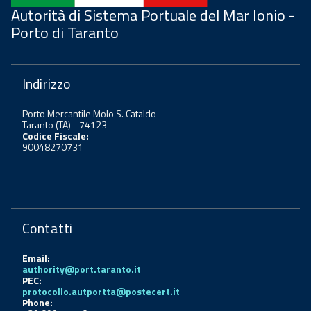
Autorità di Sistema Portuale del Mar Ionio -
Porto di Taranto
Indirizzo
Porto Mercantile Molo S. Cataldo
Taranto (TA) - 74123
Codice Fiscale:
90048270731
Contatti
Email:
authority@port.taranto.it
PEC:
protocollo.autportta@postecert.it
Phone: