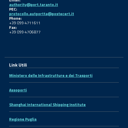
authority@port.taranto.it
PEC:
protocollo.autportta@postecert.it
Phone:
+39 099 4711611
Fax:
+39 099 4706877
Link Utili
Ministero delle Infrastrutture e dei Trasporti
Assoporti
Shanghai International Shipping Institute
Regione Puglia