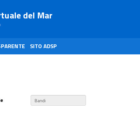
rtuale del Mar
o
SPARENTE
SITO ADSP
ie