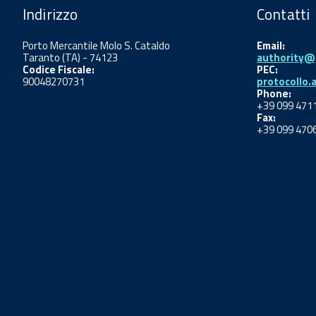
Indirizzo
Contatti
Porto Mercantile Molo S. Cataldo
Email:
Taranto (TA) - 74123
authority@p
Codice Fiscale:
PEC:
90048270731
protocollo.
Phone:
+39 099 471
Fax:
+39 099 470