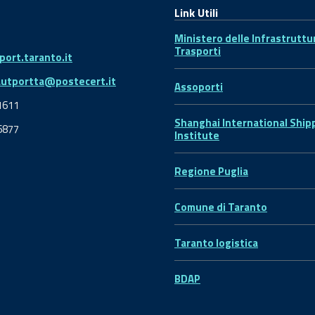
Link Utili
Ministero delle Infrastruttu
Trasporti
ort.taranto.it
autportta@postecert.it
Assoporti
1611
Shanghai International Ship
6877
Institute
Regione Puglia
Comune di Taranto
Taranto logistica
BDAP