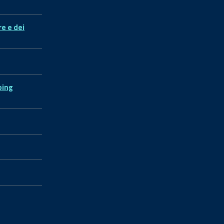
re e dei
ping