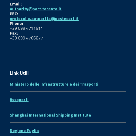
Email:
authority@port.taranto.it
PEC:
protocollo.autportta@postecert.it
Phone:
+39 099 4711611
Fax:
+39 099 4706877
Link Utili
Ministero delle Infrastrutture e dei Trasporti
Assoporti
Shanghai International Shipping Institute
Regione Puglia