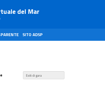
rtuale del Mar
o
SPARENTE
SITO ADSP
ie