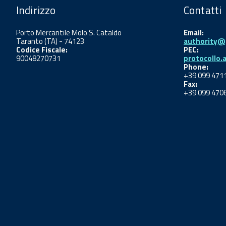
Indirizzo
Contatti
Porto Mercantile Molo S. Cataldo
Email:
Taranto (TA) - 74123
authority@p
Codice Fiscale:
PEC:
90048270731
protocollo.
Phone:
+39 099 471
Fax:
+39 099 470