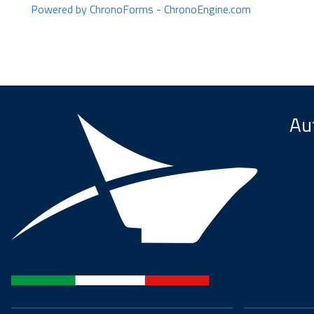
Powered by ChronoForms - ChronoEngine.com
Aut