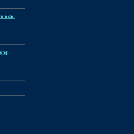
re e dei
ping