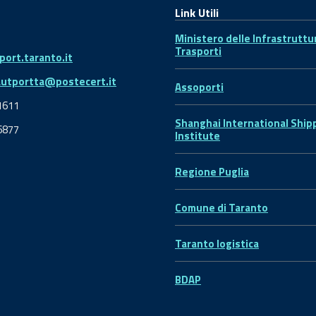
Link Utili
Ministero delle Infrastruttu
Trasporti
ort.taranto.it
autportta@postecert.it
Assoporti
1611
Shanghai International Ship
6877
Institute
Regione Puglia
Comune di Taranto
Taranto logistica
BDAP