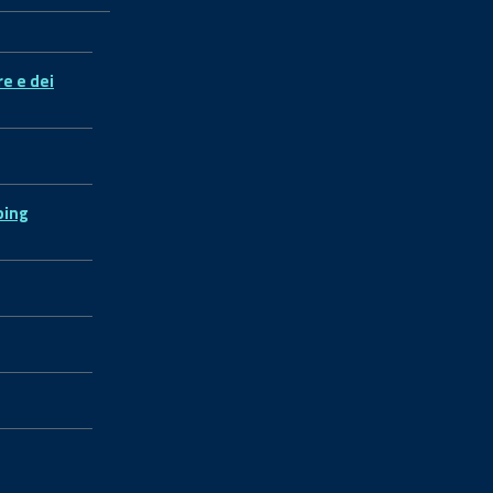
re e dei
ping