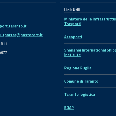
Link Utili
Ministero delle Infrastruttu
Trasporti
ort.taranto.it
autportta@postecert.it
Assoporti
1611
Shanghai International Ship
6877
Institute
Regione Puglia
Comune di Taranto
Taranto logistica
BDAP