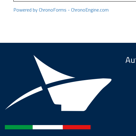
Powered by ChronoForms - ChronoEngine.com
Aut