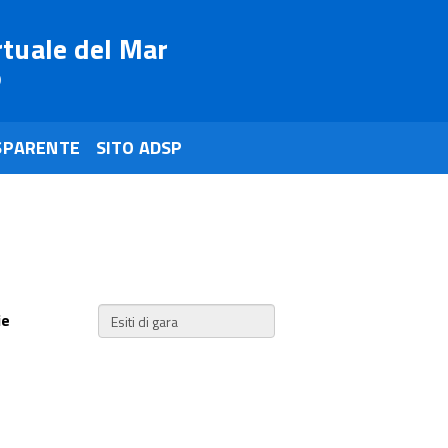
rtuale del Mar
o
SPARENTE
SITO ADSP
ie