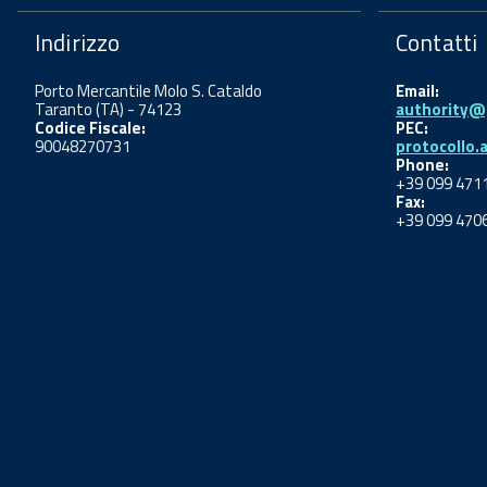
Indirizzo
Contatti
Porto Mercantile Molo S. Cataldo
Email:
Taranto (TA) - 74123
authority@p
Codice Fiscale:
PEC:
90048270731
protocollo.
Phone:
+39 099 471
Fax:
+39 099 470