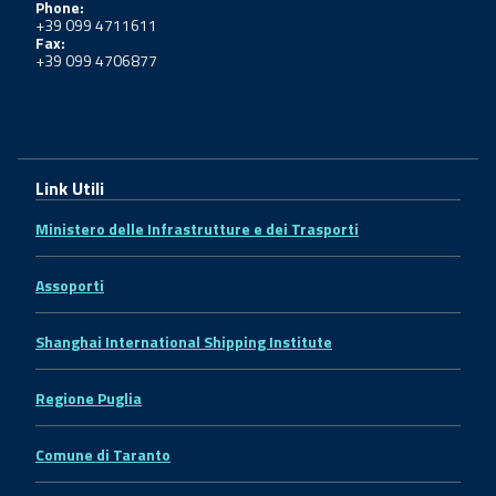
Phone:
+39 099 4711611
Fax:
+39 099 4706877
Link Utili
Ministero delle Infrastrutture e dei Trasporti
Assoporti
Shanghai International Shipping Institute
Regione Puglia
Comune di Taranto