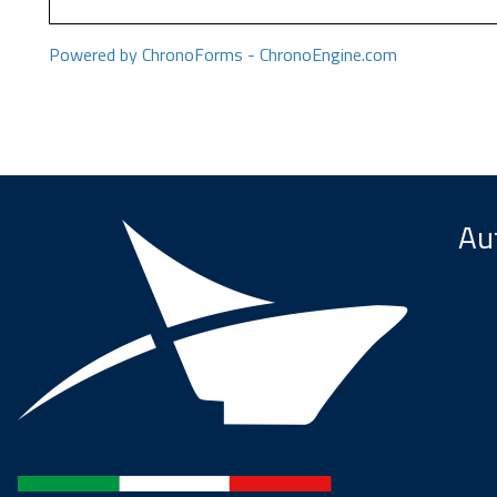
Powered by ChronoForms - ChronoEngine.com
Aut