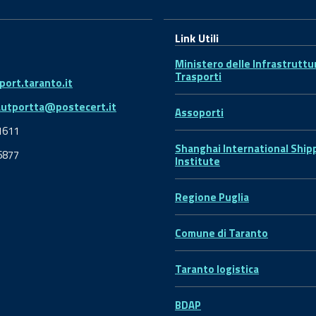
Link Utili
Ministero delle Infrastruttu
Trasporti
ort.taranto.it
autportta@postecert.it
Assoporti
1611
Shanghai International Ship
6877
Institute
Regione Puglia
Comune di Taranto
Taranto logistica
BDAP