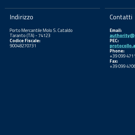
Indirizzo
Contatti
Porto Mercantile Molo S. Cataldo
Email:
Taranto (TA) - 74123
authority@p
Codice Fiscale:
PEC:
90048270731
protocollo.
Phone:
+39 099 471
Fax:
+39 099 470