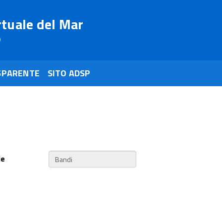
rtuale del Mar
o
SPARENTE
SITO ADSP
ie