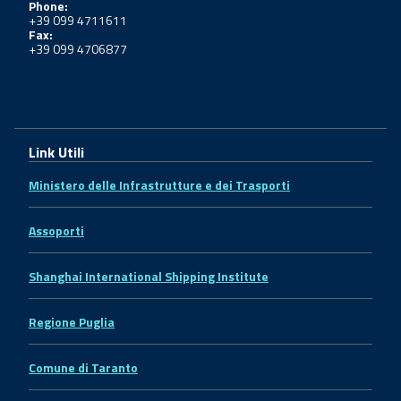
Phone:
+39 099 4711611
Fax:
+39 099 4706877
Link Utili
Ministero delle Infrastrutture e dei Trasporti
Assoporti
Shanghai International Shipping Institute
Regione Puglia
Comune di Taranto