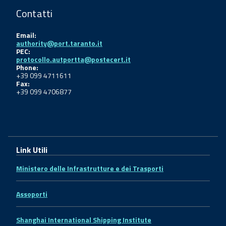
Contatti
Email:
authority@port.taranto.it
PEC:
protocollo.autportta@postecert.it
Phone:
+39 099 4711611
Fax:
+39 099 4706877
Link Utili
Ministero delle Infrastrutture e dei Trasporti
Assoporti
Shanghai International Shipping Institute