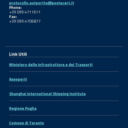
protocollo.autportta@postecert.it
Phone:
+39 099 4711611
Fax:
+39 099 4706877
Link Utili
Ministero delle Infrastrutture e dei Trasporti
Assoporti
Shanghai International Shipping Institute
Regione Puglia
Comune di Taranto