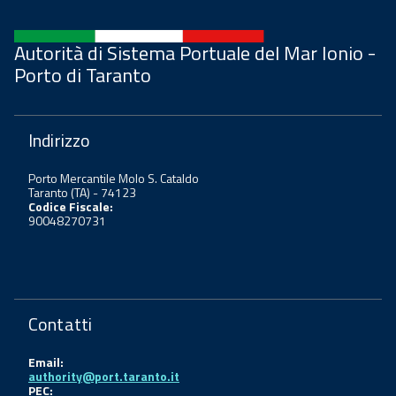
Autorità di Sistema Portuale del Mar Ionio -
Porto di Taranto
Indirizzo
Porto Mercantile Molo S. Cataldo
Taranto (TA) - 74123
Codice Fiscale:
90048270731
Contatti
Email:
authority@port.taranto.it
PEC: