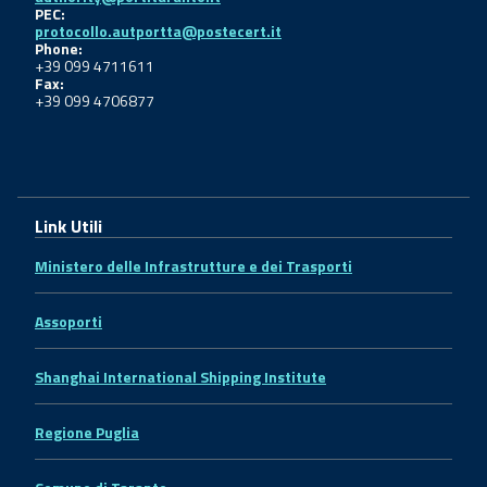
PEC:
protocollo.autportta@postecert.it
Phone:
+39 099 4711611
Fax:
+39 099 4706877
Link Utili
Ministero delle Infrastrutture e dei Trasporti
Assoporti
Shanghai International Shipping Institute
Regione Puglia