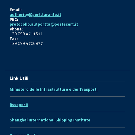
Email:
authority@port.taranto.it
PEC:
protocollo.autportta@postecert.it
Phone:
+39 099 4711611
Fax:
+39 099 4706877
Link Utili
Ministero delle Infrastrutture e dei Trasporti
Assoporti
Shanghai International Shipping Institute