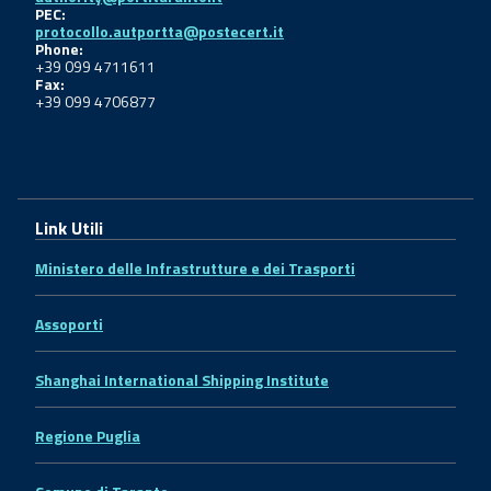
PEC:
protocollo.autportta@postecert.it
Phone:
+39 099 4711611
Fax:
+39 099 4706877
Link Utili
Ministero delle Infrastrutture e dei Trasporti
Assoporti
Shanghai International Shipping Institute
Regione Puglia