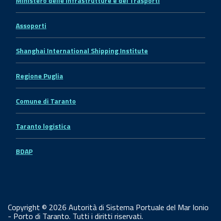
Ministero delle Infrastrutture e dei Trasporti
Assoporti
Shanghai International Shipping Institute
Regione Puglia
Comune di Taranto
Taranto logistica
BDAP
Copyright © 2026 Autorità di Sistema Portuale del Mar Ionio
- Porto di Taranto. Tutti i diritti riservati.