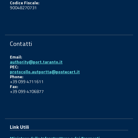
Codice Fiscale:
90048270731
Contatti
Email:
authority@port.taranto.it
PEC:
protocollo.autportta@postecert.it
Phone:
+39 099 4711611
Fax:
+39 099 4706877
Link Utili