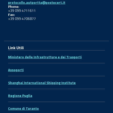
protocollo.autportta@postecert.it
Phone:
+39 099 4711611
Fax:
+39 099 4706877
Link Utili
Ministero delle Infrastrutture e dei Trasporti
Assoporti
Shanghai International Shipping Institute
Regione Puglia
Comune di Taranto