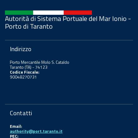
Autorità di Sistema Portuale del Mar Ionio -
Porto di Taranto
Indirizzo
Porto Mercantile Molo S. Cataldo
Taranto (TA) - 74123
Codice Fiscale:
90048270731
Contatti
Email:
authority@port.taranto.it
PEC: