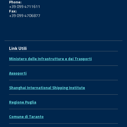
Phone:
+39 099 4711611
Fax:
+39 099 4706877
Link Utili
Ministero delle Infrastrutture e dei Trasporti
Assoporti
Shanghai International Shipping Institute
Regione Puglia
Comune di Taranto