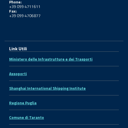
Phone:
+39 099 4711611
Fax:
+39 099 4706877
Link Utili
Ministero delle Infrastrutture e dei Trasporti
Assoporti
Shanghai International Shipping Institute
Regione Puglia
Comune di Taranto