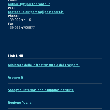
authority@port.taranto.it
PEC:
protocollo.autportta@postecert.it
Phone:
+39 099 4711611
Fax:
+39 099 4706877
Link Utili
Ministero delle Infrastrutture e dei Trasporti
Assoporti
Shanghai International Shipping Institute
Regione Puglia