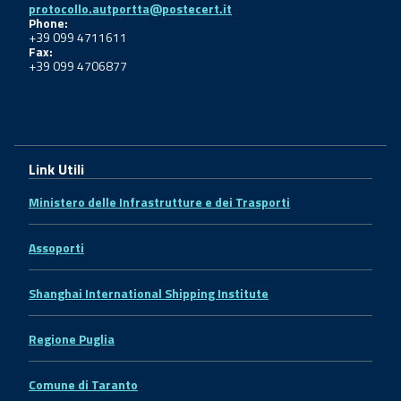
protocollo.autportta@postecert.it
Phone:
+39 099 4711611
Fax:
+39 099 4706877
Link Utili
Ministero delle Infrastrutture e dei Trasporti
Assoporti
Shanghai International Shipping Institute
Regione Puglia
Comune di Taranto