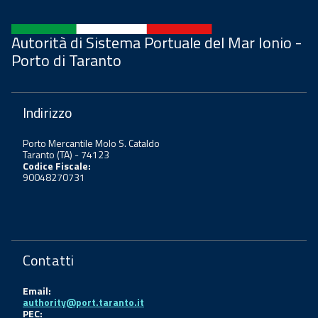
Autorità di Sistema Portuale del Mar Ionio -
Porto di Taranto
Indirizzo
Porto Mercantile Molo S. Cataldo
Taranto (TA) - 74123
Codice Fiscale:
90048270731
Contatti
Email:
authority@port.taranto.it
PEC: