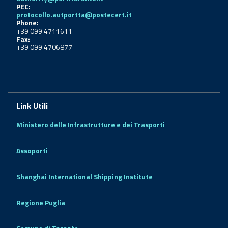
PEC:
protocollo.autportta@postecert.it
Phone:
+39 099 4711611
Fax:
+39 099 4706877
Link Utili
Ministero delle Infrastrutture e dei Trasporti
Assoporti
Shanghai International Shipping Institute
Regione Puglia