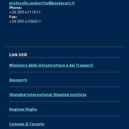
protocollo.autportta@postecert.it
Phone:
+39 099 4711611
Fax:
+39 099 4706877
Link Utili
Ministero delle Infrastrutture e dei Trasporti
Assoporti
Shanghai International Shipping Institute
Regione Puglia
Comune di Taranto