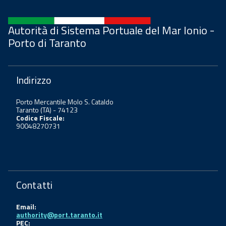
Autorità di Sistema Portuale del Mar Ionio -
Porto di Taranto
Indirizzo
Porto Mercantile Molo S. Cataldo
Taranto (TA) - 74123
Codice Fiscale:
90048270731
Contatti
Email:
authority@port.taranto.it
PEC: