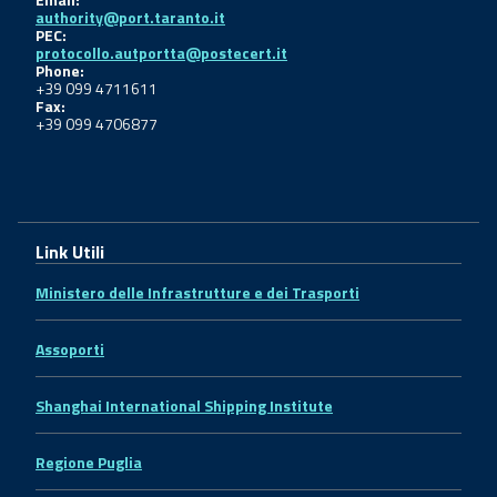
authority@port.taranto.it
PEC:
protocollo.autportta@postecert.it
Phone:
+39 099 4711611
Fax:
+39 099 4706877
Link Utili
Ministero delle Infrastrutture e dei Trasporti
Assoporti
Shanghai International Shipping Institute
Regione Puglia