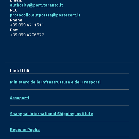
authority@port.taranto.it
PEC:
protocollo.autportta@postecert.it
Phone:
+39 099 4711611
Fax:
+39 099 4706877
Link Utili
Ministero delle Infrastrutture e dei Trasporti
Assoporti
Shanghai International Shipping Institute
Regione Puglia