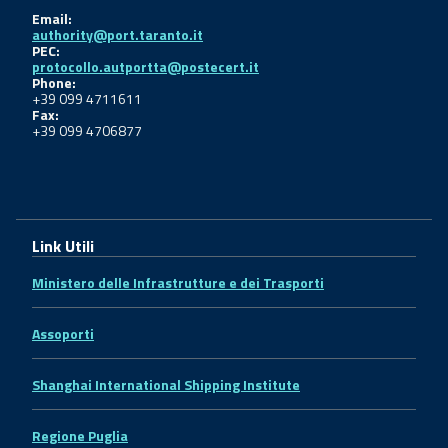
Email:
authority@port.taranto.it
PEC:
protocollo.autportta@postecert.it
Phone:
+39 099 4711611
Fax:
+39 099 4706877
Link Utili
Ministero delle Infrastrutture e dei Trasporti
Assoporti
Shanghai International Shipping Institute
Regione Puglia