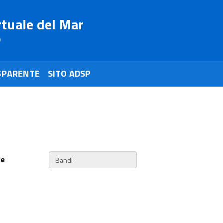
rtuale del Mar
o
SPARENTE
SITO ADSP
ie