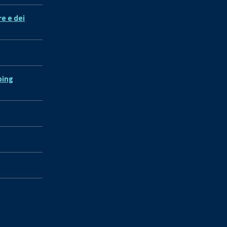
re e dei
ping