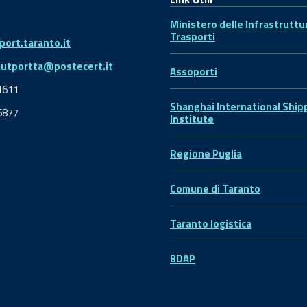
Ministero delle Infrastruttu
Trasporti
ort.taranto.it
autportta@postecert.it
Assoporti
1611
Shanghai International Ship
6877
Institute
Regione Puglia
Comune di Taranto
Taranto logistica
BDAP