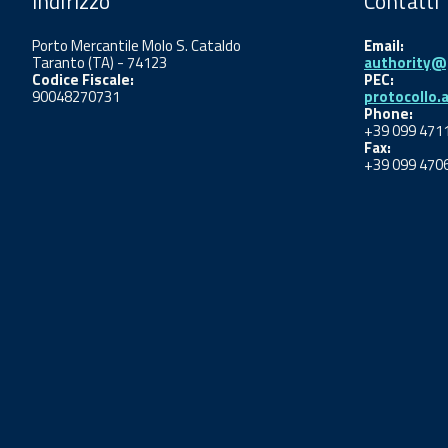
Indirizzo
Contatti
Porto Mercantile Molo S. Cataldo
Email:
Taranto (TA) - 74123
authority@p
Codice Fiscale:
PEC:
90048270731
protocollo.
Phone:
+39 099 471
Fax:
+39 099 470