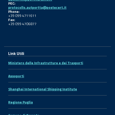
PEC:
protocollo.autportta@postecert.it
Phone:
+39 099 4711611
Fax:
+39 099 4706877
Link Utili
Ministero delle Infrastrutture e dei Trasporti
Assoporti
Shanghai International Shipping Institute
Regione Puglia