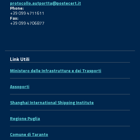
protocollo.autportta@postecert.it
Phone:
+39 099 4711611
Fax:
+39 099 4706877
Link Utili
Ministero delle Infrastrutture e dei Trasporti
Assoporti
Shanghai International Shipping Institute
Regione Puglia
Comune di Taranto