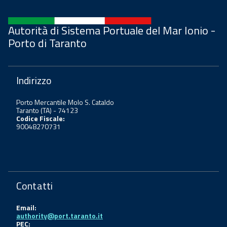
Autorità di Sistema Portuale del Mar Ionio -
Porto di Taranto
Indirizzo
Porto Mercantile Molo S. Cataldo
Taranto (TA) - 74123
Codice Fiscale:
90048270731
Contatti
Email:
authority@port.taranto.it
PEC: