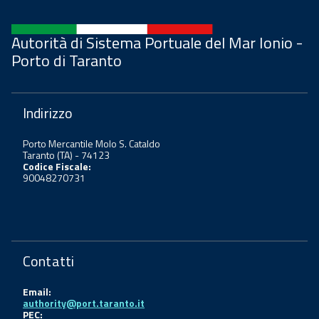
Autorità di Sistema Portuale del Mar Ionio -
Porto di Taranto
Indirizzo
Porto Mercantile Molo S. Cataldo
Taranto (TA) - 74123
Codice Fiscale:
90048270731
Contatti
Email:
authority@port.taranto.it
PEC: