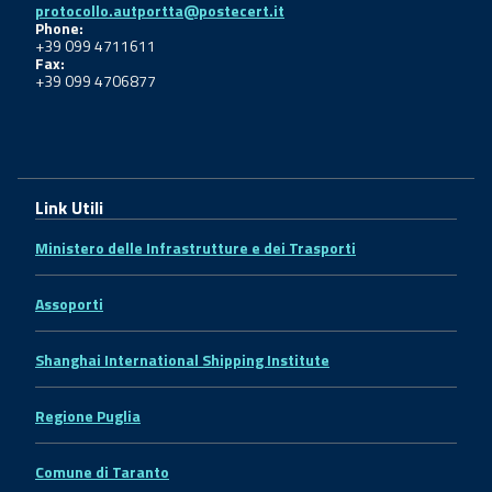
protocollo.autportta@postecert.it
Phone:
+39 099 4711611
Fax:
+39 099 4706877
Link Utili
Ministero delle Infrastrutture e dei Trasporti
Assoporti
Shanghai International Shipping Institute
Regione Puglia
Comune di Taranto