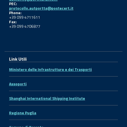
PEC:
protocollo.autportta@postecert.it
Phone:
+39 099 4711611
Fax:
+39 099 4706877
Link Utili
Ministero delle Infrastrutture e dei Trasporti
Assoporti
Shanghai International Shipping Institute
Regione Puglia