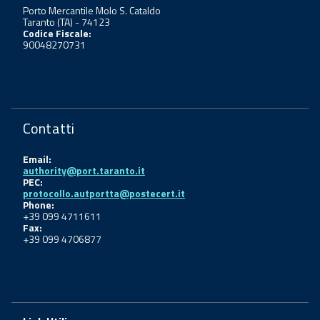
Porto Mercantile Molo S. Cataldo
Taranto (TA) - 74123
Codice Fiscale:
90048270731
Contatti
Email:
authority@port.taranto.it
PEC:
protocollo.autportta@postecert.it
Phone:
+39 099 4711611
Fax:
+39 099 4706877