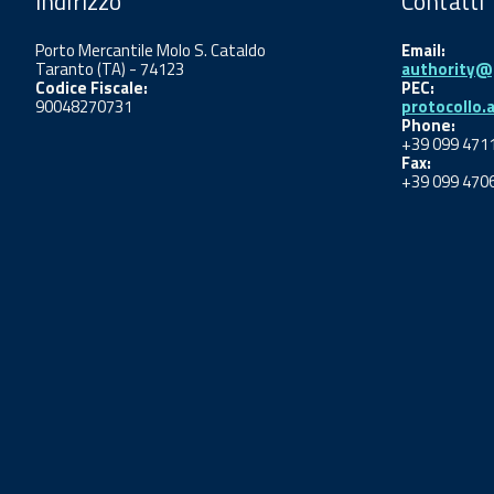
Indirizzo
Contatti
Porto Mercantile Molo S. Cataldo
Email:
Taranto (TA) - 74123
authority@p
Codice Fiscale:
PEC:
90048270731
protocollo.
Phone:
+39 099 471
Fax:
+39 099 470