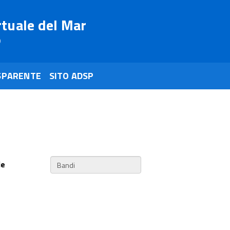
rtuale del Mar
o
SPARENTE
SITO ADSP
ie