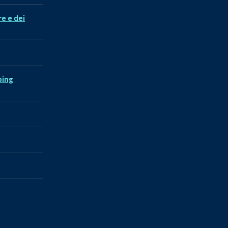
re e dei
ping