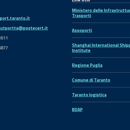
Ministero delle Infrastruttu
Trasporti
ort.taranto.it
autportta@postecert.it
Assoporti
1611
Shanghai International Ship
6877
Institute
Regione Puglia
Comune di Taranto
Taranto logistica
BDAP