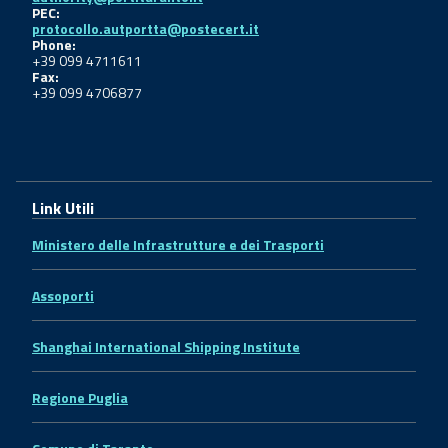
PEC:
protocollo.autportta@postecert.it
Phone:
+39 099 4711611
Fax:
+39 099 4706877
Link Utili
Ministero delle Infrastrutture e dei Trasporti
Assoporti
Shanghai International Shipping Institute
Regione Puglia