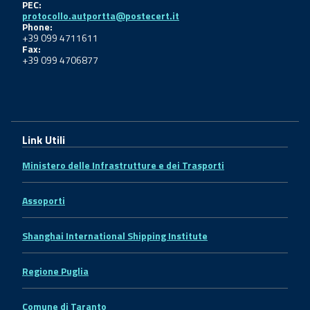
PEC:
protocollo.autportta@postecert.it
Phone:
+39 099 4711611
Fax:
+39 099 4706877
Link Utili
Ministero delle Infrastrutture e dei Trasporti
Assoporti
Shanghai International Shipping Institute
Regione Puglia
Comune di Taranto