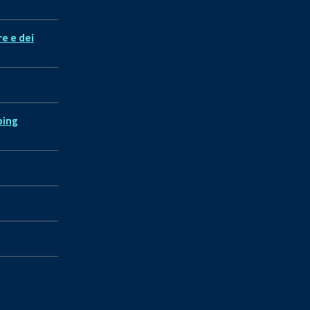
re e dei
ping