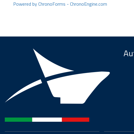
Powered by ChronoForms - ChronoEngine.com
Aut