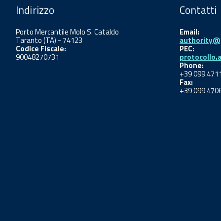
Indirizzo
Contatti
Porto Mercantile Molo S. Cataldo
Email:
Taranto (TA) - 74123
authority@p
Codice Fiscale:
PEC:
90048270731
protocollo.
Phone:
+39 099 471
Fax:
+39 099 470