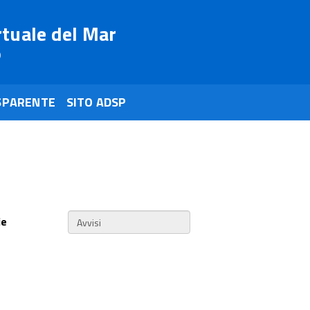
rtuale del Mar
o
SPARENTE
SITO ADSP
ie