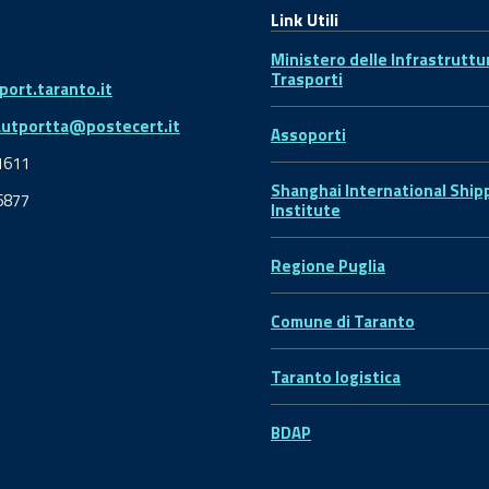
Link Utili
Ministero delle Infrastruttu
Trasporti
ort.taranto.it
autportta@postecert.it
Assoporti
1611
Shanghai International Ship
6877
Institute
Regione Puglia
Comune di Taranto
Taranto logistica
BDAP