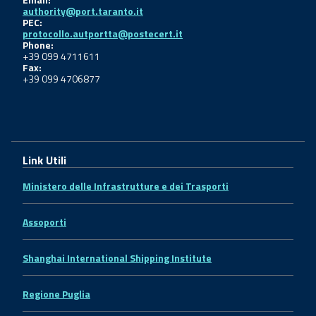
authority@port.taranto.it
PEC:
protocollo.autportta@postecert.it
Phone:
+39 099 4711611
Fax:
+39 099 4706877
Link Utili
Ministero delle Infrastrutture e dei Trasporti
Assoporti
Shanghai International Shipping Institute
Regione Puglia