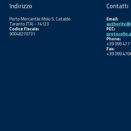
Indirizzo
Contatti
Porto Mercantile Molo S. Cataldo
Email:
Taranto (TA) - 74123
authority@p
Codice Fiscale:
PEC:
90048270731
protocollo.
Phone:
+39 099 471
Fax:
+39 099 470