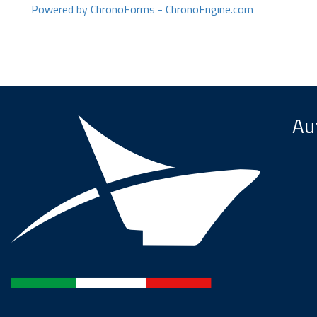
Powered by ChronoForms - ChronoEngine.com
Aut