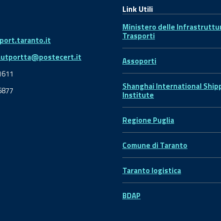
Link Utili
Ministero delle Infrastruttu
Trasporti
ort.taranto.it
autportta@postecert.it
Assoporti
1611
Shanghai International Ship
6877
Institute
Regione Puglia
Comune di Taranto
Taranto logistica
BDAP