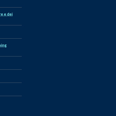
re e dei
ping