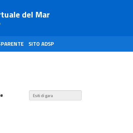
rtuale del Mar
o
SPARENTE
SITO ADSP
ie