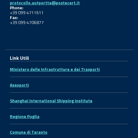
protocollo.autportta@postecert.it
Phone:
+39 099 4711611
Fax:
+39 099 4706877
Link Utili
Ministero delle Infrastrutture e dei Trasporti
Assoporti
Shanghai International Shipping Institute
Regione Puglia
Comune di Taranto