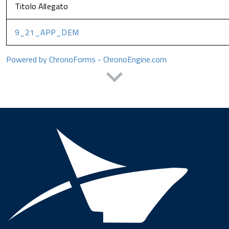
Titolo Allegato
9_21_APP_DEM
Powered by ChronoForms - ChronoEngine.com