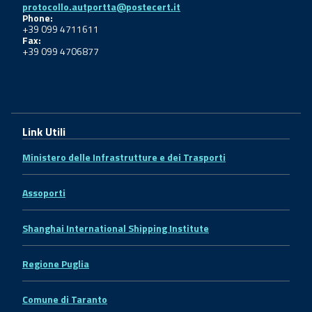
protocollo.autportta@postecert.it
Phone:
+39 099 4711611
Fax:
+39 099 4706877
Link Utili
Ministero delle Infrastrutture e dei Trasporti
Assoporti
Shanghai International Shipping Institute
Regione Puglia
Comune di Taranto