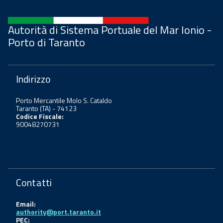
Autorità di Sistema Portuale del Mar Ionio -
Porto di Taranto
Indirizzo
Porto Mercantile Molo S. Cataldo
Taranto (TA) - 74123
Codice Fiscale:
90048270731
Contatti
Email:
authority@port.taranto.it
PEC: