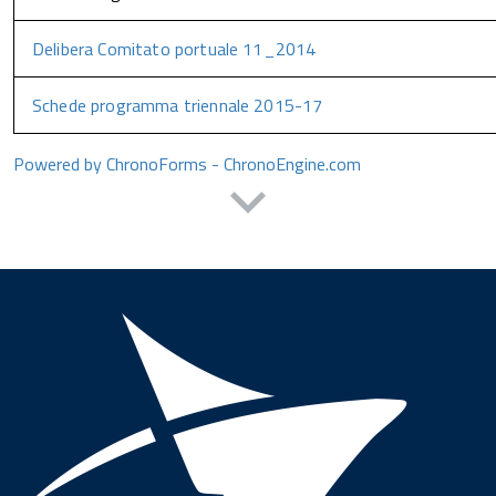
Delibera Comitato portuale 11_2014
Schede programma triennale 2015-17
Powered by ChronoForms - ChronoEngine.com