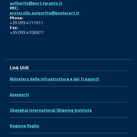
authority@port.taranto.it
PEC:
protocollo.autportta@postecert.it
Phone:
+39 099 4711611
Fax:
+39 099 4706877
Link Utili
Ministero delle Infrastrutture e dei Trasporti
Assoporti
Shanghai International Shipping Institute
Regione Puglia