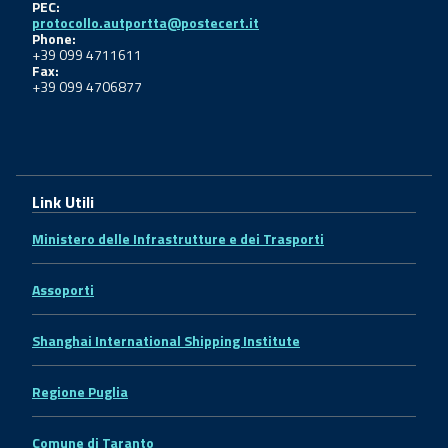
PEC:
protocollo.autportta@postecert.it
Phone:
+39 099 4711611
Fax:
+39 099 4706877
Link Utili
Ministero delle Infrastrutture e dei Trasporti
Assoporti
Shanghai International Shipping Institute
Regione Puglia
Comune di Taranto