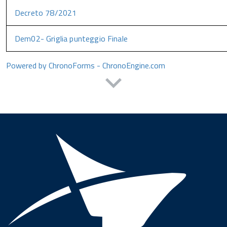
Decreto 78/2021
Dem02- Griglia punteggio Finale
Powered by ChronoForms - ChronoEngine.com